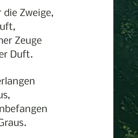
 die Zweige,
uft,
mer Zeuge
er Duft.
erlangen
us,
hnbefangen
Graus.