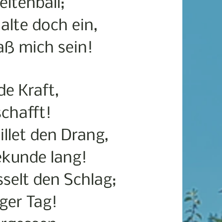
eltenball;
alte doch ein,
aß mich sein!
de Kraft,
chafft!
llet den Drang,
ekunde lang!
sselt den Schlag;
ger Tag!