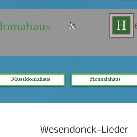
&
Mussldomahaus
Hennalahaus
Wesendonck-Lieder