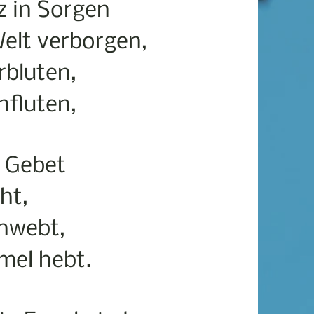
z in Sorgen
elt verborgen,
erbluten,
nfluten,
n Gebet
ht,
chwebt,
mel hebt.