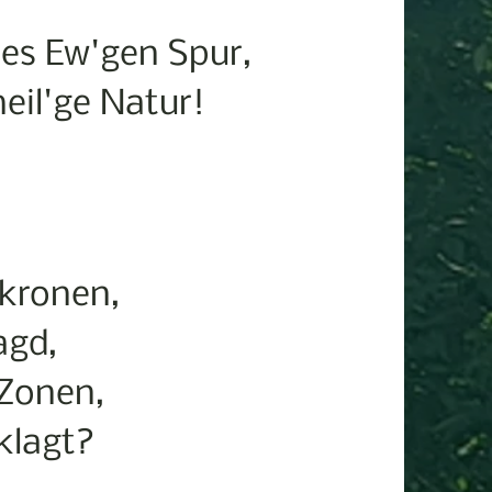
es Ew'gen Spur,
heil'ge Natur!
kronen,
agd,
 Zonen,
klagt?