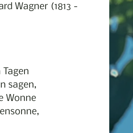
ard Wagner (1813 -
n Tagen
ln sagen,
re Wonne
densonne,