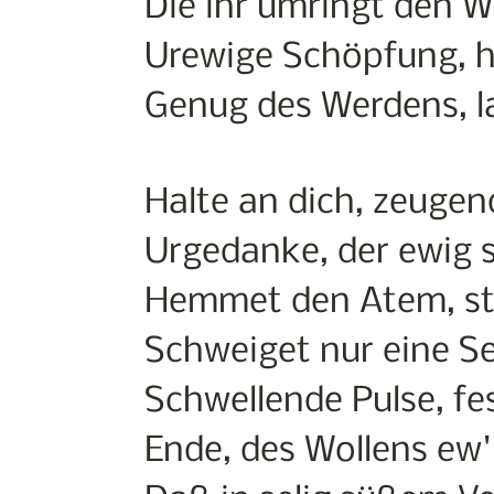
Die ihr umringt den W
Urewige Schöpfung, h
Genug des Werdens, l
Halte an dich, zeugen
Urgedanke, der ewig s
Hemmet den Atem, sti
Schweiget nur eine S
Schwellende Pulse, fe
Ende, des Wollens ew'