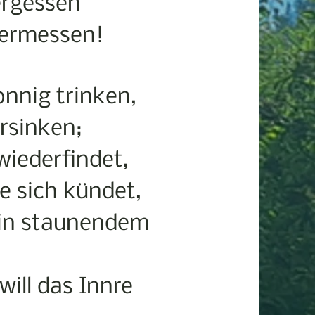
ergessen
 ermessen!
nnig trinken,
ersinken;
wiederfindet,
e sich kündet,
 in staunendem
ill das Innre