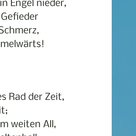
in Engel nieder,
Gefieder
 Schmerz,
mmelwärts!
s Rad der Zeit,
t;
m weiten All,