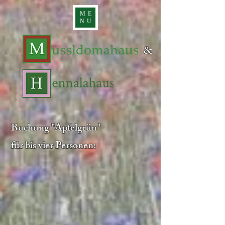
ME
NU
&
Buchung "Apfelgrün"
für bis vier Personen: