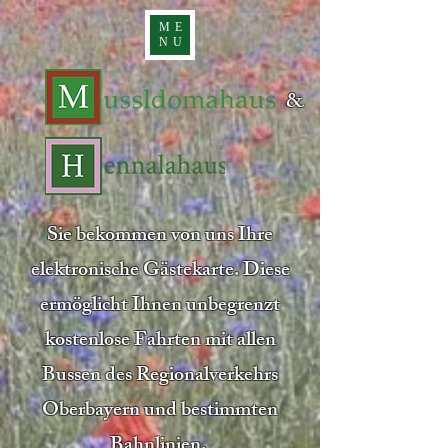
ME
NU
&
Sie bekommen von uns Ihre
elektronische Gästekarte. Diese
ermöglicht Ihnen unbegrenzt
kostenlose Fahrten mit allen
Bussen des Regionalverkehrs
Oberbayern und bestimmten
Bahnlinien.